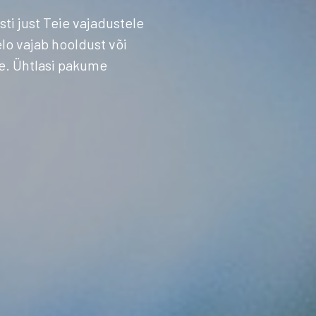
sti just Teie vajadustele
elo vajab hooldust või
se. Ühtlasi pakume