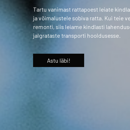
Tartu vanimast rattapoest leiate kindla
ja võimalustele sobiva ratta. Kui teie v
remonti, siis leiame kindlasti lahendu
jalgrataste transporti hooldusesse.
Astu läbi!